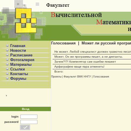
Голосования | Может ли русский програ
Главная
Новости
Не может. Любой специалист должен грамотно писат
Расписание
Может. Он же программы пишет, а не диктанты.
Фотогалерея
Зачем?!?! Компилятор сам ошибки покажет
Материалы
Арфаграфею ваще пара атминить!
Ссылки
Всего:
Контакты
Проекты
|
Факультет ВМК ННГУ
|
Голосования
Форумы
*
Вход
login
password