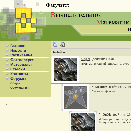
Главная
Новости
Дизайн...
Расписание
Gr@M
(рейтинг: 1000)
Фотогалерея
Видимо, внешний вид сайта будет
Материалы
Ссылки
Контакты
Форумы
Общий
^
Magnum
(рейтинг: 70)
[
Обсуждения
Счетчики фтопку
*
^
Gr@M
(рейтинг: 1
Я бы и рад, да тогда,
А перенести их вниз н