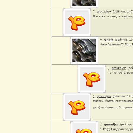
^
grouzd)ev
(рейтинг: 140
Я все же за квадратный лог
^
Gr@M
(рейтинг: 1
Кого "прижать"? Лого
^
grouzd)ev
(ре
нет конечно, воо
^
grouzd)ev
(рейтинг: 140
Матвей, йопта, поставь ква
ps. г) ггг г) вместо "отправ
^
grouzd)ev
(рейтинг
"О!" (с) Сидоров. здор