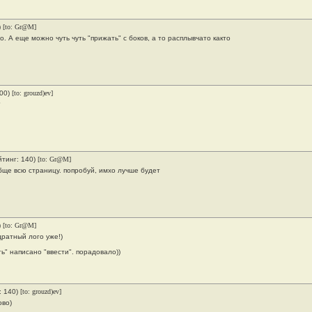
)
[to: Gr@M]
о. А еще можно чуть чуть "прижать" с боков, а то расплывчато както
000)
[to: grouzd)ev]
?
йтинг: 140)
[to: Gr@M]
бще всю страницу. попробуй, имхо лучше будет
)
[to: Gr@M]
дратный лого уже!)
ить" написано "ввести". порадовало))
: 140)
[to: grouzd)ev]
ово)