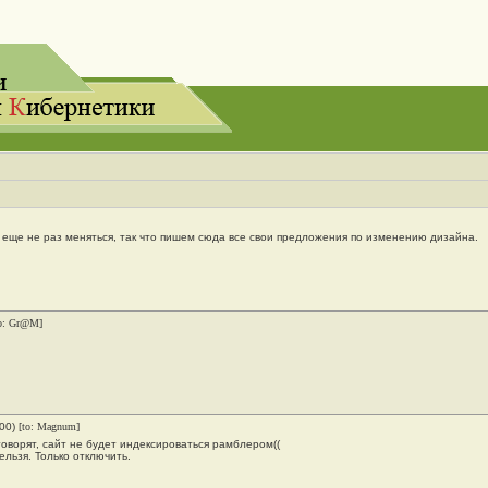
 еще не раз меняться, так что пишем сюда все свои предложения по изменению дизайна.
to: Gr@M]
000)
[to: Magnum]
 говорят, сайт не будет индексироваться рамблером((
ельзя. Только отключить.