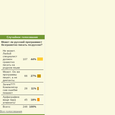
Случайное голосование
Может ли русский программист
безграмотно писать по-русски?
Не может.
Любой
специалист
должен
107
44%
грамотно
писать на
родном языке
Может. Он же
программы
66
27%
пишет, а не
диктанты.
Зачем?!?!
Компилятор
28
11%
сам ошибки
покажет
Арфаграфею
ваще пара
45
18%
атминить!
Всего:
246
100%
Все голосования