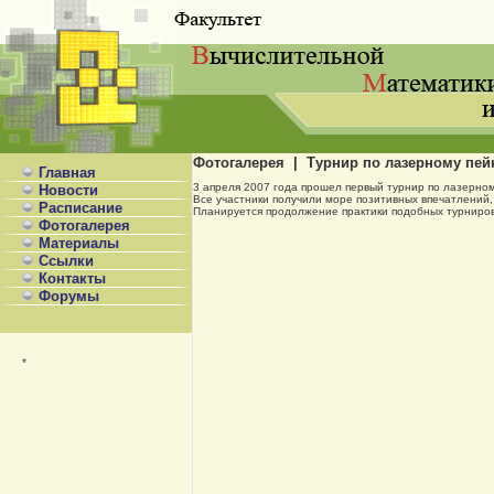
Фотогалерея | Турнир по лазерному пей
Главная
3 апреля 2007 года прошел первый турнир по лазерном
Новости
Все участники получили море позитивных впечатлений, 
Расписание
Планируется продолжение практики подобных турниров,
Фотогалерея
Материалы
Ссылки
Контакты
Форумы
*