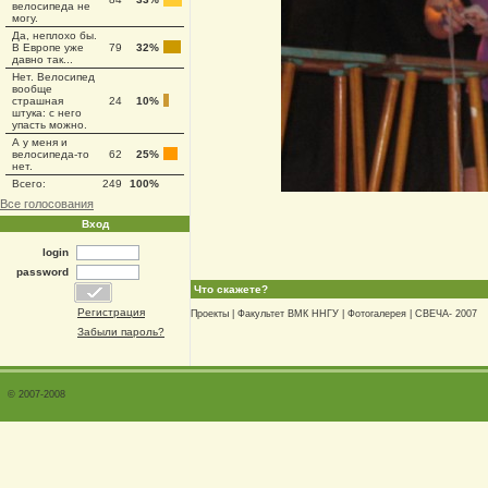
велосипеда не
могу.
Да, неплохо бы.
В Европе уже
79
32%
давно так...
Нет. Велосипед
вообще
страшная
24
10%
штука: с него
упасть можно.
А у меня и
велосипеда-то
62
25%
нет.
Всего:
249
100%
Все голосования
Вход
login
password
Что скажете?
Регистрация
Проекты
|
Факультет ВМК ННГУ
|
Фотогалерея
|
СВЕЧА- 2007
Забыли пароль?
© 2007-2008