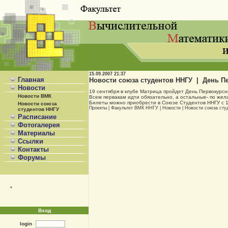
15.09.2007
21:37
Главная
Новости союза студентов ННГУ | День Пе
Новости
19 сентября в клубе Матрица пройдет День Первокурсн
Новости ВМК
Всем первакам идти обязательно, а остальные- по жел
Билеты можно приобрести в Союзе Студентов ННГУ с 10.
Новости союза
Проекты
|
Факультет ВМК ННГУ
|
Новости
|
Новости союза сту
студентов ННГУ
Расписание
Фотогалерея
Материалы
Ссылки
Контакты
Форумы
*
Вход
login