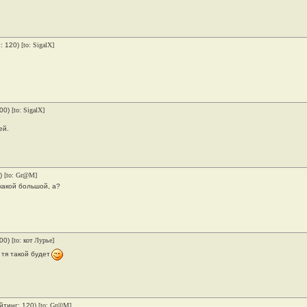
: 120)
[to: SigalX]
000)
[to: SigalX]
ей.
0)
[to: Gr@M]
 какой большой, а?
000)
[to: кот Лурье]
 тя такой будет
йтинг: 120)
[to: Gr@M]