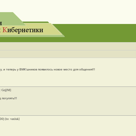
у, и теперь у ВМК'шников появилось новое место для общения!!!
o: Gr@M]
 погулять!!!
000)
[to: vaxluk]