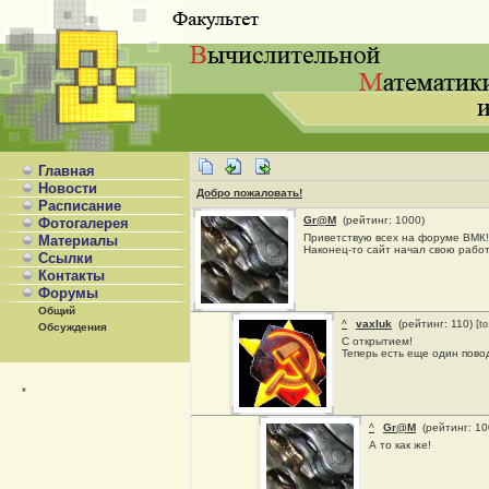
Главная
Новости
Добро пожаловать!
Расписание
Gr@M
(рейтинг: 1000)
Фотогалерея
Приветствую всех на форуме ВМК!
Материалы
Наконец-то сайт начал свою работ
Ссылки
Контакты
Форумы
Общий
^
vaxluk
(рейтинг: 110)
[t
Обсуждения
С открытием!
Теперь есть еще один повод
*
^
Gr@M
(рейтинг: 1
А то как же!