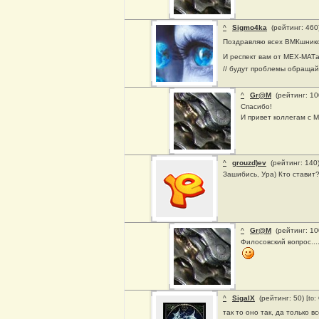
^
Sigmo4ka
(рейтинг: 460
Поздравляю всех ВМКшнико
И респект вам от МЕХ-МАТ
// будут проблемы обращай
^
Gr@M
(рейтинг: 1
Спасибо!
И привет коллегам c 
^
grouzd)ev
(рейтинг: 140
Зашибись, Ура) Кто ставит?
^
Gr@M
(рейтинг: 1
Филосовский вопрос...
^
SigalX
(рейтинг: 50)
[to
так то оно так, да только в