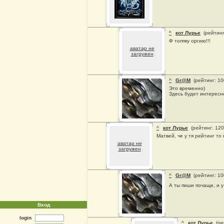
^
кот Лурье
(рейтинг
Ф топпку оргию!!!
аватар не
загружен
^
Gr@M
(рейтинг: 1
Это временно)
Здесь будет интересн
^
кот Лурье
(рейтинг: 12
Матвей, че у тя рейтинг то
аватар не
загружен
^
Gr@M
(рейтинг: 1
А ты пиши почаще, и у
Вход
login
^
кот Лурье
(ре