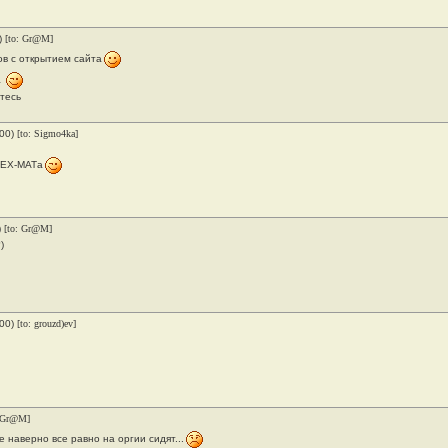
)
[to: Gr@M]
в с открытием сайта
а
тесь
000)
[to: Sigmo4ka]
МЕХ-МАТа
)
[to: Gr@M]
)
000)
[to: grouzd)ev]
.
: Gr@M]
се наверно все равно на оргии сидят...