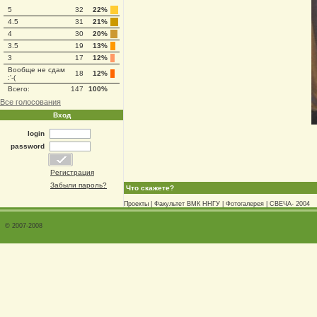
5
32
22%
4.5
31
21%
4
30
20%
3.5
19
13%
3
17
12%
Вообще не сдам
18
12%
:'-(
Всего:
147
100%
Все голосования
Вход
login
password
Регистрация
Забыли пароль?
Что скажете?
Проекты
|
Факультет ВМК ННГУ
|
Фотогалерея
|
СВЕЧА- 2004
© 2007-2008