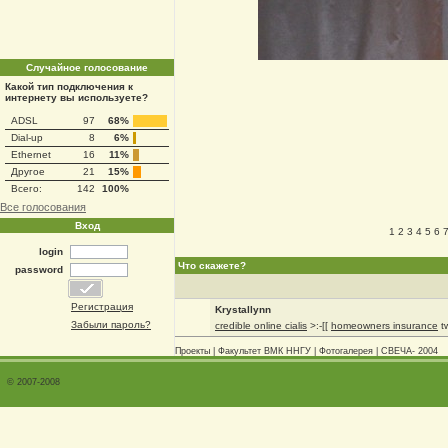
Случайное голосование
Какой тип подключения к
интернету вы используете?
ADSL
97
68%
Dial-up
8
6%
Ethernet
16
11%
Другое
21
15%
Всего:
142
100%
Все голосования
Вход
1
2
3
4
5
6
login
Что скажете?
password
Регистрация
Krystallynn
Забыли пароль?
credible online cialis
>:-[[
homeowners insurance
t
Проекты
|
Факультет ВМК ННГУ
|
Фотогалерея
|
СВЕЧА- 2004
© 2007-2008