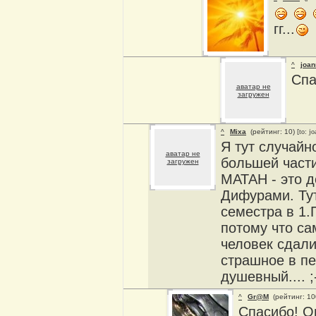
гг...
^
joan
Спа
аватар не
загружен
^
Mixa
(рейтинг: 10)
[to: jo
Я тут случайн
аватар не
большей части
загружен
МАТАН - это д
Дифурами. Тут
семестра в 1.
потому что са
человек сдали 
страшное в пе
душевный.... ;
^
Gr@M
(рейтинг: 1
Спасибо! О