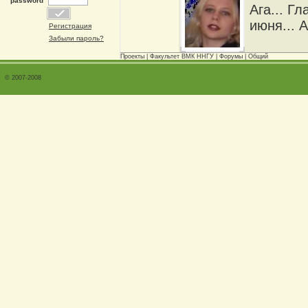
password
Ага... Г
июня... А
Регистрация
Забыли пароль?
Проекты
|
Факультет ВМК ННГУ
|
Форумы
|
Общий
© 2007-2008