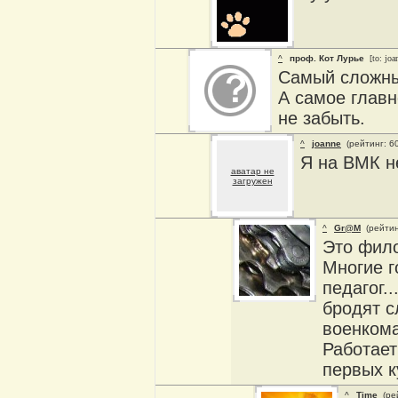
^
проф. Кот Лурье
[to: joa
Самый сложны
А самое главн
не забыть.
^
joanne
(рейтинг: 6
Я на ВМК н
аватар не
загружен
^
Gr@M
(рейтин
Это фило
Многие г
педагог.
бродят с
военкома
Работает
первых к
^
Time
(ре