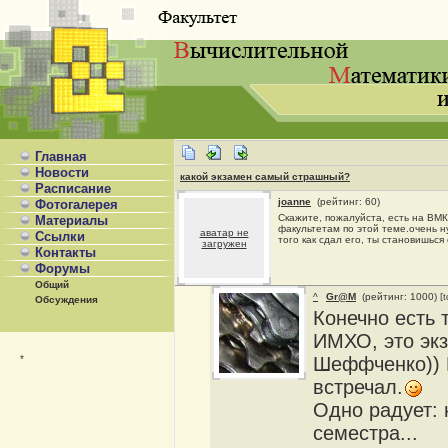
Главная
Новости
какой экзамен самый страшный?
Расписание
joanne
(рейтинг: 60)
Фотогалерея
Скажите, пожалуйста, есть на ВМК
Материалы
факультетам по этой теме.очень ну
аватар не
Ссылки
того как сдал его, ты становишься
загружен
Контакты
Форумы
Общий
^
Gr@M
(рейтинг: 1000)
[t
Обсуждения
Конечно есть 
ИМХО, это экз
*
Шеффченко)) П
встречал.
Одно радует: 
семестра...