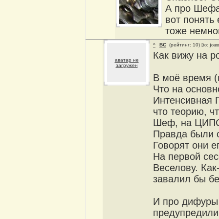
А про Шефа.
вот понять 
тоже немно
^
ВС
(рейтинг: 10)
[to: joan
Как вижу на р
аватар не
загружен
В моё время (
Что на основн
Интенсивная П
что теорию, ч
Шеф, на ЦИПС 
Правда были с
Говорят они е
На первой сес
Веселову. Как
завалил бы бе
И про дифуры
предупредили,