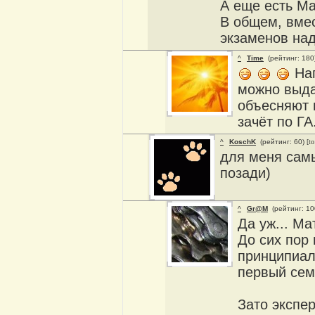
А еще есть Ма
В общем, вмес
экзаменов на
^
Time
(рейтинг: 180
Нап
можно выда
объесняют м
зачёт по ГА.
^
KoschK
(рейтинг: 60)
[to
для меня сам
позади)
^
Gr@M
(рейтинг: 1
Да уж... Ма
До сих пор 
принципиал
первый сем
Зато экспе