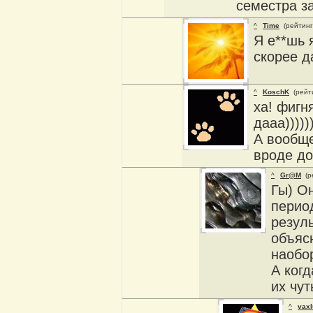
семестра за
^
Time
(рейтинг
Я е**шь я
скорее д
^
KoschK
(рейт
ха! фигн
дааа)))))
А вообще
вроде до
^
Gr@M
(р
Гы) Он
период
резул
объясн
наобо
А когд
их чут
^
vaxl