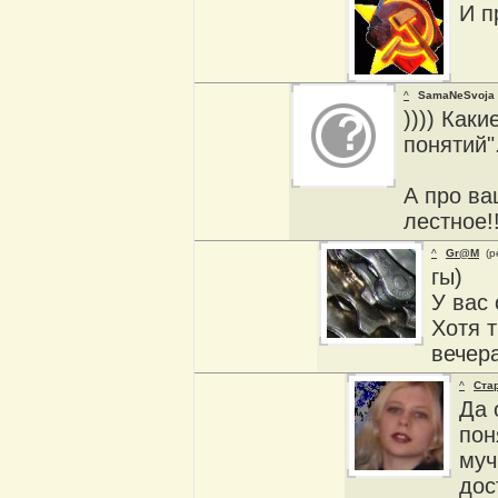
И п
^
SamaNeSvoja
)))) Как
понятий"
А про ва
лестное!!
^
Gr@M
(р
гы)
У вас 
Хотя т
вечера
^
Ста
Да 
пон
муч
дос