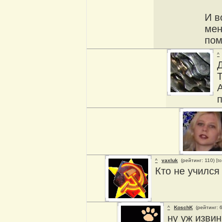
И в
мен
пом
^
Д
А
п
^
vaxluk
(рейтинг: 110)
[to
Кто не учился
^
KoschK
(рейтинг: 
ну уж извин