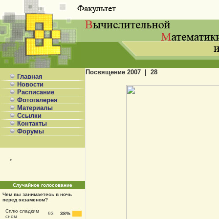
Посвящение 2007 | 28
Главная
Новости
Расписание
Фотогалерея
Материалы
Ссылки
Контакты
Форумы
*
Случайное голосование
Чем вы занимаетесь в ночь
перед экзаменом?
Сплю сладким
93
38%
сном