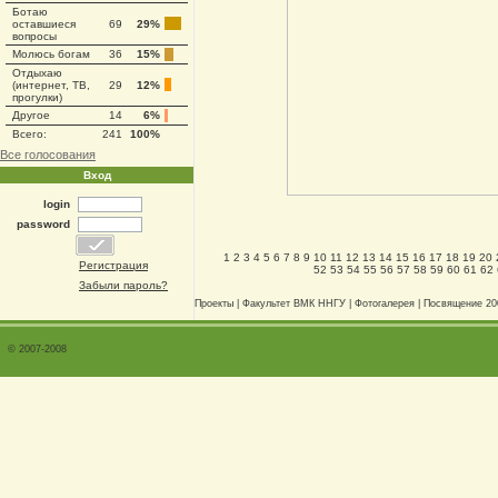
Ботаю
оставшиеся
69
29%
вопросы
Молюсь богам
36
15%
Отдыхаю
(интернет, ТВ,
29
12%
прогулки)
Другое
14
6%
Всего:
241
100%
Все голосования
Вход
login
password
1
2
3
4
5
6
7
8
9
10
11
12
13
14
15
16
17
18
19
20
Регистрация
52
53
54
55
56
57
58
59
60
61
62
Забыли пароль?
Проекты
|
Факультет ВМК ННГУ
|
Фотогалерея
|
Посвящение 20
© 2007-2008