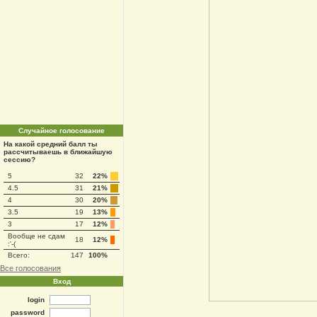
Случайное голосование
На какой средний балл ты
рассчитываешь в ближайшую
сессию?
5
32
22%
4.5
31
21%
4
30
20%
3.5
19
13%
3
17
12%
Вообще не сдам
18
12%
:'-(
Всего:
147
100%
Все голосования
Вход
login
password